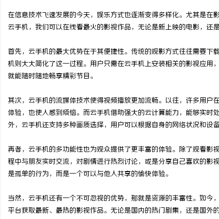
在信息技术飞速发展的今天，娱乐方式也逐渐变得多样化。尤其是在
云手机，我们可以在线看最火的影视作品，无论是新上映的电影，还
首先，云手机的最大优势在于其便捷性。传统的观影方式往往需要下
配
机则大大简化了这一过程。用户只需在云手机上安装相关的影视应用
就能随时随地畅享精彩节目。
其次，云手机的流媒体技术使得视频播放更加流畅。以往，许多用户
体验，也使人感到烦恼。而云手机借助强大的云计算能力，能够实时
外，云手机还支持多种画质选择，用户可以根据自身的网络状况和设
再者，云手机的多功能性也为观众提供了更丰富的体验。除了观看影
网
程中与朋友实时交流，对剧情进行热烈讨论，或是分享自己喜欢的影
是孤单的行为，而是一个可以与他人共享的愉快体验。
当然，云手机还有一个不可忽视的优势，那就是资源的丰富性。如今
平台获取最新、最热的影视作品。无论是国内的热门剧集，还是国外