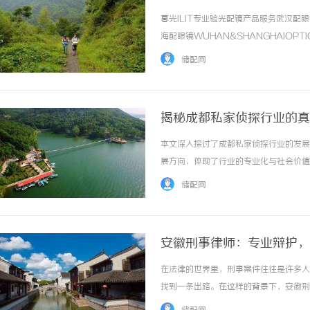
暮光ILIT专业验光配镜产品服务武汉
海配眼镜WUHAN&SHANGHAIOPT
品牌，现于武汉与上海设有4家门店。以
储配网
惠，兼顾高专业度与高性价比... ...……
揭秘成都私家侦探行业的真
本文深入探讨了成都私家侦探行业的发展
展方向，体现了行业的专业化与社会价值。 
储配网
安徽刑事律师：专业辩护，
在法律的世界里，刑事案件往往是许多人
找到一条出路。在这样的背景下，安徽刑
义的人最坚实的后盾。本文将深入探讨安