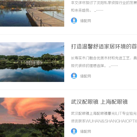
本文详尽探讨了沈阳私家侦探行业的发展
和未来趋势。 ...……
储配网
打造温馨舒适家居环境的首
长寿实木门融合优质木材和先进工艺，具
现代装修的理想选择。 ...……
储配网
武汉配眼镜 上海配眼镜
武汉配眼镜上海配眼镜暮光ILIT专业
资讯联系WUHAN&SHANGHAIOPT
品牌，现于武汉与上海设有4家门店。以
储配网
惠，兼顾高专业度与高性价比... ...……