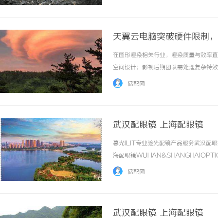
惠，兼顾高专业度与高性价比... ...……
天翼云电脑突破硬件限制，
在图形渲染相关行业，渲染质量与效率直
空间设计；影视后期团队需处理复杂特效
节，优化外观设计。传统本地硬件模式面
储配网
难以支撑千万级面数模型渲染与4K高清效果图
武汉配眼镜 上海配眼镜
暮光ILIT专业验光配镜产品服务武汉
海配眼镜WUHAN&SHANGHAIOPT
品牌，现于武汉与上海设有4家门店。以
储配网
惠，兼顾高专业度与高性价比... ...……
武汉配眼镜 上海配眼镜