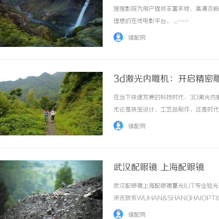
搜搜影院为用户提供丰富多样、高清流畅
理想的在线电影平台。 ...……
储配网
3d激光内雕机：开启精密
在当下快速发展的科技时代，3D激光内
无论是珠宝设计、工艺品制作，还是时代
本文将深入探讨3D激光内雕机的原理、
储配网
术。一、3D激光内雕机的工作原理3D激光内雕
武汉配眼镜 上海配眼镜
武汉配眼镜上海配眼镜暮光ILIT专业
资讯联系WUHAN&SHANGHAIOPT
品牌，现于武汉与上海设有4家门店。以
储配网