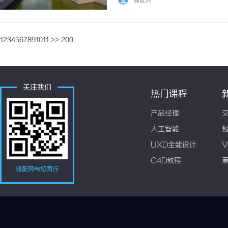
储配网
挑战的人提供帮助和指导。一、刑事律师的职责
1
2
3
4
5
6
7
8
9
10
11
>>
200
关注我们
热门课程
产品经理
人工智能
UXD全能设计
V
C4D教程
储配网与您同行