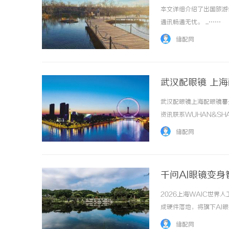
本文详细介绍了出国旅游
通讯畅通无忧。 ...……
储配网
武汉配眼镜 上
武汉配眼镜上海配眼镜暮
资讯联系WUHAN&SHA
品牌，现于武汉与上海设
储配网
惠，兼顾高专业度与高性价比..
千问AI眼镜变身
2026上海WAIC世
成硬件落地，将旗下AI
AI眼镜普遍采用被动唤
储配网