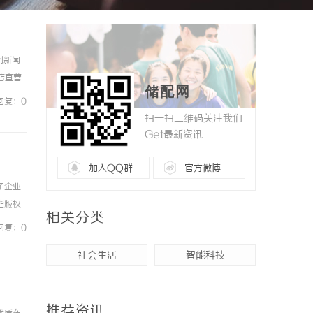
例新闻
镜店直营
储配网
0%优
回复：0
扫一扫二维码关注我们
Get最新资讯
加入QQ群
官方微博
了企业
些版权
相关分类
P”变
回复：0
社会生活
智能科技
推荐资讯