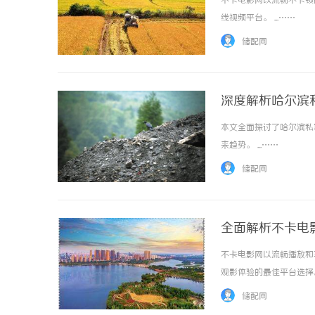
不卡电影网以流畅不卡顿
线视频平台。 ...……
储配网
深度解析哈尔滨
本文全面探讨了哈尔滨私
2026年，西安纸箱包装定制生产
来趋势。 ...……
才是你的优质之选？
储配网
全面解析不卡电
不卡电影网以流畅播放和
观影体验的最佳平台选择。 
储配网