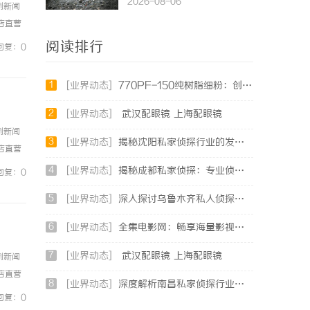
2026-08-06
例新闻
镜店直营
0%优
阅读排行
回复：0
1
[业界动态]
770PF-150纯树脂细粉：创新材料的未来
2
[业界动态]
武汉配眼镜 上海配眼镜
例新闻
3
[业界动态]
揭秘沈阳私家侦探行业的发展与应用：专业侦探服务的全方位解析
镜店直营
0%优
4
[业界动态]
揭秘成都私家侦探：专业侦查服务助您解心中疑惑
回复：0
5
[业界动态]
深入探讨乌鲁木齐私人侦探行业的现状与发展趋势
6
[业界动态]
全集电影网：畅享海量影视资源的最佳选择
7
[业界动态]
武汉配眼镜 上海配眼镜
例新闻
镜店直营
8
[业界动态]
深度解析南昌私家侦探行业的发展与应用现状
0%优
回复：0