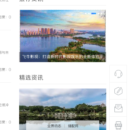
优质在
回复：0
用与未
：打造新时代影视娱乐的全新体验平
飞牛影视：打造极致观影体验的
解析
回复：0
精选资讯
无缓冲
回复：0
业界动态
|
储配网