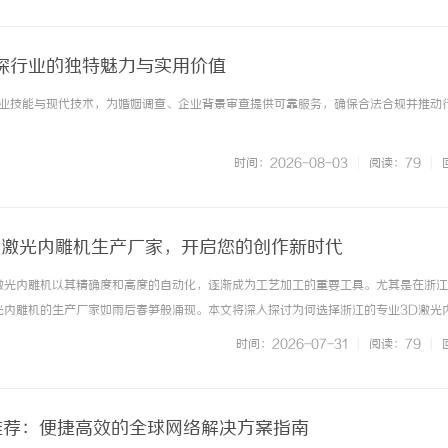
探行业的独特魅力与实用价值
业技能与现代技术，为婚姻调查、企业背景审查提供可靠服务，确保合法合规并推动
时间：2026-08-03
|
阅读：79
|
D激光内雕机生产厂家，开启您的创作新时代
激光内雕机以其精确度和高度的自动化，逐渐成为工艺加工的重要工具。尤其是在浙
光内雕机的生产厂家如雨后春笋般涌现。本文将深入探讨为何选择浙江的专业3D激光
先进的激光技术来提升您的生产效率和产品质量。3D激光内雕机简介3D激光内雕机
时间：2026-07-31
|
阅读：79
|
术对各种材料进行深度雕... ...……
M推荐：便捷高效的全球网络解决方案指南