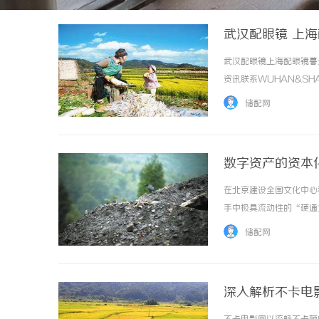
武汉配眼镜 上
武汉配眼镜上海配眼镜暮
资讯联系WUHAN&SHA
品牌，现于武汉与上海设
储配网
惠，兼顾高专业度与高性价比..
数字资产的资本
在北京建设全国文化中心
手中极具流动性的“硬通
资源正通过资产证券化（
储配网
为“现金流”的过程充满了法
深入解析不卡电