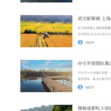
够实时捕捉环境画面、对话内
武汉配眼镜 上
武汉配眼镜上海配眼镜暮
资讯联系WUHAN&SHA
品牌，现于武汉与上海设
储配网
惠，兼顾高专业度与高性价比..
中小外贸团队真
对于中小外贸团队而言，
落地使用，解决日常开发
清晰的数据基础，能够减
储配网
据、AI与客户管理工具整合
揭秘成都私人侦