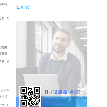
保障旅行
[业界动态]
回复：0
例新闻
镜店直营
0%优
回复：0
问率先完
上主流
件，能
回复：0