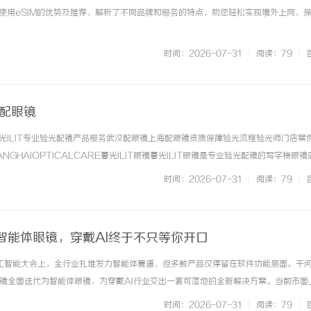
使用eSIM的优势及推荐，解析了不同品牌和服务的特点，助您轻松实现境外上网，
时间：2026-07-31
|
阅读：79
|
海配眼镜
光ILIT专业验光配镜产品服务武汉配眼镜上海配眼镜资质保障验光流程验光师门店案
NGHAIOPTICALCARE暮光ILIT眼镜暮光ILIT眼镜是专业验光配镜的写字楼眼
有4家门店。以完整验光、正品镜片、透明价格和直营售后为基础，全场镜片40%-6
时间：2026-07-31
|
阅读：79
|
. ...……
智能体眼镜，穿戴AI终于不只等你开口
界人工智能大会上，全行业扎堆发力智能体赛道，但多数产品仅停留在软件功能层面。千
眼镜全面迭代为智能体眼镜，为穿戴AI行业交出一套可落地的全新解决方案。当前市面
醒交互逻辑，本质只是一款头戴式语音工具。而千问全新智能体眼镜搭载多维度感知硬
时间：2026-07-31
|
阅读：79
|