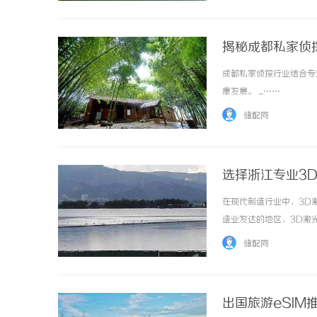
揭秘成都私家侦
成都私家侦探行业结合专
康发展。 ...……
储配网
选择浙江专业3
在现代制造行业中，3D
造业发达的地区，3D激
生产厂家，以及如何借助
储配网
高科技加工工具，利用激光技
出国旅游eSI