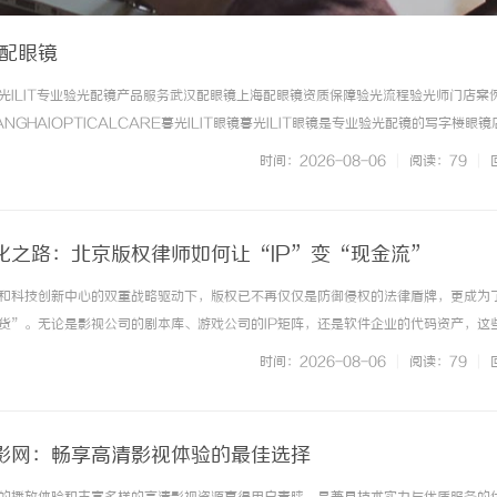
海配眼镜
光ILIT专业验光配镜产品服务武汉配眼镜上海配眼镜资质保障验光流程验光师门店案
NGHAIOPTICALCARE暮光ILIT眼镜暮光ILIT眼镜是专业验光配镜的写字楼眼
有4家门店。以完整验光、正品镜片、透明价格和直营售后为基础，全场镜片40%-6
时间：2026-08-06
|
阅读：79
|
. ...……
化之路：北京版权律师如何让“IP”变“现金流”
和科技创新中心的双重战略驱动下，版权已不再仅仅是防御侵权的法律盾牌，更成为
货”。无论是影视公司的剧本库、游戏公司的IP矩阵，还是软件企业的代码资产，这
ABS）、质押融资、作价入股等方式，源源不断地转化为企业的现金流。然而，将“I
时间：2026-08-06
|
阅读：79
|
律陷阱：版权权属不清会... ...……
影网：畅享高清影视体验的最佳选择