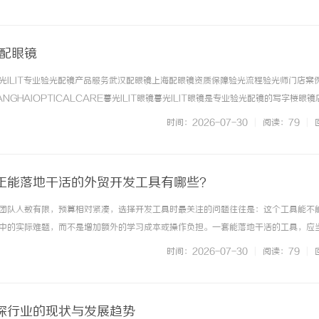
容与人体生理状态... ...……
海配眼镜
光ILIT专业验光配镜产品服务武汉配眼镜上海配眼镜资质保障验光流程验光师门店案
NGHAIOPTICALCARE暮光ILIT眼镜暮光ILIT眼镜是专业验光配镜的写字楼眼
有4家门店。以完整验光、正品镜片、透明价格和直营售后为基础，全场镜片40%-6
时间：2026-07-30
|
阅读：79
|
. ...……
正能落地干活的外贸开发工具有哪些？
团队人数有限，预算相对紧凑，选择开发工具时最关注的问题往往是：这个工具能不
中的实际难题，而不是增加额外的学习成本或操作负担。一套能落地干活的工具，应
少重复性劳动，提供可用的客户触达渠道，并且易于上手。特易E平台围绕这一需求
时间：2026-07-30
|
阅读：79
|
在一起，为中小外贸团队提供了... ...……
探行业的现状与发展趋势