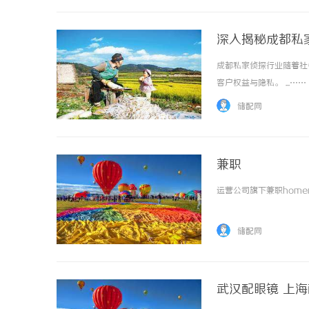
深入揭秘成都私
成都私家侦探行业随着社
客户权益与隐私。 ...……
储配网
兼职
运营公司旗下兼职homenews
储配网
武汉配眼镜 上