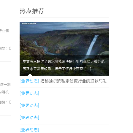
热点推荐
行业健
回复：0
本文深入探讨了哈尔滨私家侦探行业的现状、服务范
围及未来发展趋势，揭示了该行业在现【....】
[业界动态]
揭秘哈尔滨私家侦探行业的现状与发
江这一制
内雕机
展趋势
[业界动态]
是一种
回复：0
[业界动态]
[业界动态]
[业界动态]