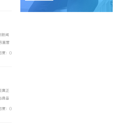
例新闻
镜店直营
0%优
回复：0
能真正
当具备
，将数
回复：0