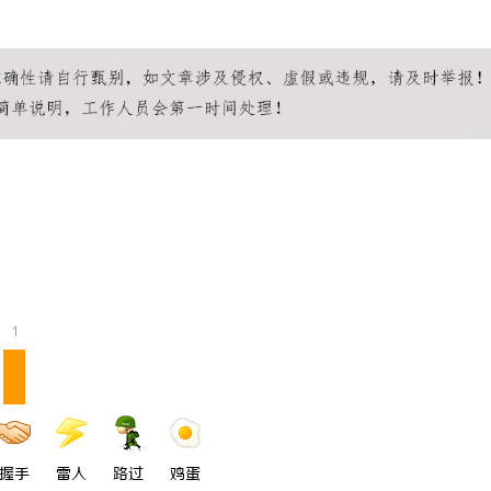
1
握手
雷人
路过
鸡蛋