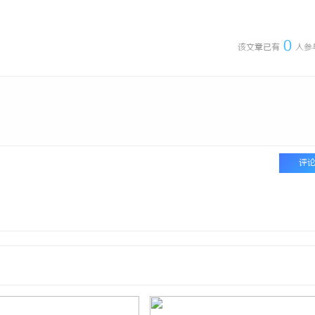
资本化之路：北京版权律师如何
770PF-150纯树脂细粉：创新材
变“现金流”
0
该文章已有
人参
评