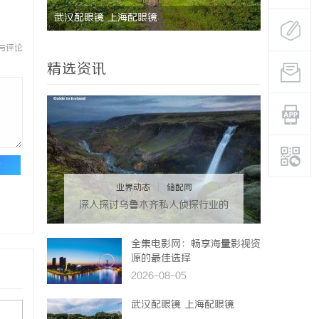
料的未来
武汉配眼镜 上海配眼镜
揭秘沈阳私
探服务的全
与评论
精选资讯
论
业界动态
|
储配网
深入探讨乌鲁木齐私人侦探行业的
现状与发展趋势
全集电影网：畅享海量影视资
源的最佳选择
2026-08-05
武汉配眼镜 上海配眼镜