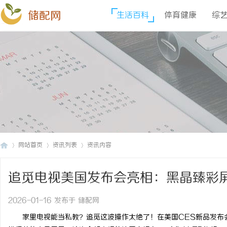
储配网
生活百科
体育健康
综
网站首页
资讯列表
资讯内容
追觅电视美国发布会亮相：黑晶臻彩屏
储
›
›
›
2026-01-16 发布于 储配网
家里电视能当私教？追觅这波操作太绝了！在美国CES新品发布