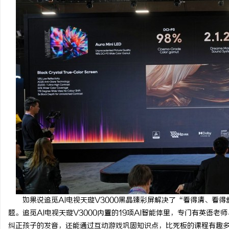
如果说追觅AI电视天璇V3000黑晶臻彩屏解决了“看得清、看
题。追觅AI电视天璇V3000内置的19项AI智能体里，专门有英语
纠正孩子的发音，还能通过互动游戏巩固知识点，比死板的课程有趣