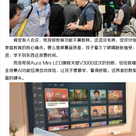
数字资产的资本化之路：北京版权律师如何
770PF-150纯树脂细
让“IP”变“现金流”
肯定有人会说，电视做教育功能不算新鲜。这话没毛病，但你仔
家庭教育的核心痛点。要么是屏幕画质差，孩子看久了眼睛酸胀难受
进，学不到东西还浪费时间。
而觅电视Aura Mini LED旗舰天璇V3000这次的创新，
全场景AI功能拉满互动体验，让孩子愿意学、看得舒服。这两者的默
面的噱头。