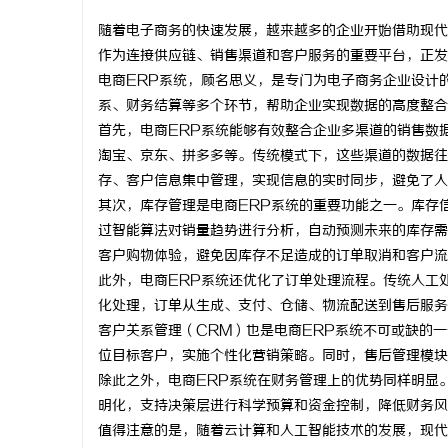
随着电子商务的快速发展，越来越多的企业开始借助现代
作为连接供应链、销售渠道和客户服务的重要平台，正发
电商ERP系统，顾名思义，是专门为电子商务企业设计
系、财务结算等多个环节，帮助企业实现数据的高度整合
配
首先，电商ERP系统能够有效整合企业多渠道的销售数
淘宝、京东、拼多多等。传统模式下，这些渠道的数据往
存、客户信息集中管理，实现信息的实时同步，避免了人
其次，库存管理是电商ERP系统的重要功能之一。库存
过智能算法对销量趋势进行分析，自动预测未来的库存需
客户购物体验，避免因库存不足造成的订单取消和客户流
此外，电商ERP系统还优化了订单处理流程。传统人工
化处理，订单从生成、支付、仓储、物流配送到售后服务
网
客户关系管理（CRM）也是电商ERP系统不可或缺的
位目标客户，实施个性化营销策略。同时，售后管理模块
除此之外，电商ERP系统在财务管理上的优势同样明显
明化，支持决策层进行科学预算和资金控制，降低财务风
值得注意的是，随着云计算和人工智能技术的发展，现代