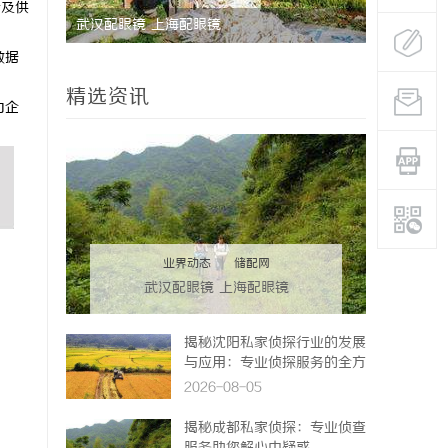
价及供
武汉配眼镜 上海配眼镜
数字资产的
数据
让“IP”
精选资讯
力企
业界动态
|
储配网
武汉配眼镜 上海配眼镜
揭秘沈阳私家侦探行业的发展
与应用：专业侦探服务的全方
位解析
2026-08-05
揭秘成都私家侦探：专业侦查