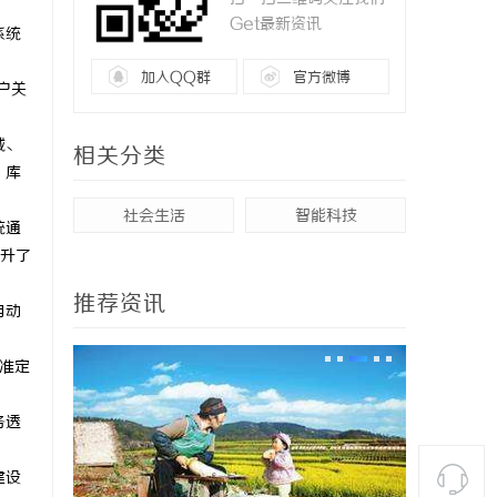
Get最新资讯
系统
加入QQ群
官方微博
户关
城、
相关分类
、库
社会生活
智能科技
统通
升了
推荐资讯
自动
准定
务透
建设