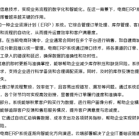
信息技术，实现业务流程的数字化和智能化。在这一背景下，电商ERP
挥着越来越关键的作用。
的一种企业资源计划（ERP）系统。它综合管理订单处理、库存管理、客
和流程的自动化，从而提升运营效率和客户满意度。
据。在当前电商环境中，企业通常会同时在多个平台进行销售，如自建商
往分散且难以统一管理。电商ERP系统通过接口技术，将各渠道的订单
工录入的错误和延迟，确保数据的准确性和及时性。
信息的即时更新与准确掌控，能够帮助企业减少库存积压和缺货风险。系
求，支持企业进行科学备货和合理调配资源。同时，及时的库存反馈也提
失。
处理订单流程繁琐，效率低下，且容易出现错发、漏发等问题。通过系统
，各个环节均可实现高效衔接，显著提升订单履约速度和准确率。
一部分。系统能够积累客户购买行为数据，进行用户画像分析，帮助企业精
能够追踪客户反馈和售后服务情况，提升客户满意度与忠诚度。
。它通过自动汇总销售数据、成本支出及各项财务指标，帮助企业实现财
险。
电商ERP系统逐渐向智能化方向演进。云端部署解决了企业IT基础设施