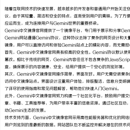
随着互联网技术的快速发展，越来越多的开发者和普通用户开始关注安全
议，由于其轻量、简洁和安全的特点，逐渐受到用户的青睐。为了方便中文
应运而生，成为连接用户与Gemini世界的重要桥梁。
Gemini中文镜像官网提供了一个镜像平台，专门用于展示和分享Gem
配
Gemini网站遵循Gemini协议，这种协议去除了复杂的网页设计
镜像，用户可以直接访问和体验Gemini站点上的精彩内容，而无需
首先，Gemini中文镜像官网具有极高的安全性。Gemini协议默
篡改。相比于传统的网页，Gemini内容往往不包含复杂的JavaSc
查，确保展示的内容健康、安全，给用户提供一个安心的浏览环境。
其次，Gemini中文镜像官网操作简单，界面友好。用户无需安装复杂
访问中文镜像站点。界面设计注重用户体验，排版整洁，信息分类明
了详尽的使用指南和常见问题解答，帮助他们快速入门Gemini。
网
此外，Gemini中文镜像官网努力构建一个社区化平台，鼓励用户提
章、书籍、工具推荐等，为用户带来丰富的信息资源。通过社区互动，用
动Gemini生态的发展。
技术支持方面，Gemini中文镜像官网采用高性能服务器和优化的网
用户浏览到的是最新的数据。网站团队也不断监控并解决潜在的技术