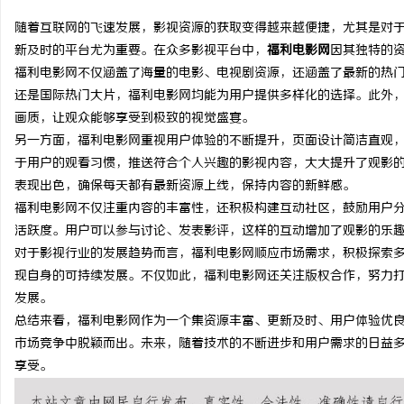
随着互联网的飞速发展，影视资源的获取变得越来越便捷，尤其是对
新及时的平台尤为重要。在众多影视平台中，
福利电影网
因其独特的
福利电影网不仅涵盖了海量的电影、电视剧资源，还涵盖了最新的热
还是国际热门大片，福利电影网均能为用户提供多样化的选择。此外，
配
画质，让观众能够享受到极致的视觉盛宴。
另一方面，福利电影网重视用户体验的不断提升，页面设计简洁直观
于用户的观看习惯，推送符合个人兴趣的影视内容，大大提升了观影
表现出色，确保每天都有最新资源上线，保持内容的新鲜感。
福利电影网不仅注重内容的丰富性，还积极构建互动社区，鼓励用户
活跃度。用户可以参与讨论、发表影评，这样的互动增加了观影的乐
对于影视行业的发展趋势而言，福利电影网顺应市场需求，积极探索
现自身的可持续发展。不仅如此，福利电影网还关注版权合作，努力
网
发展。
总结来看，福利电影网作为一个集资源丰富、更新及时、用户体验优
市场竞争中脱颖而出。未来，随着技术的不断进步和用户需求的日益
享受。