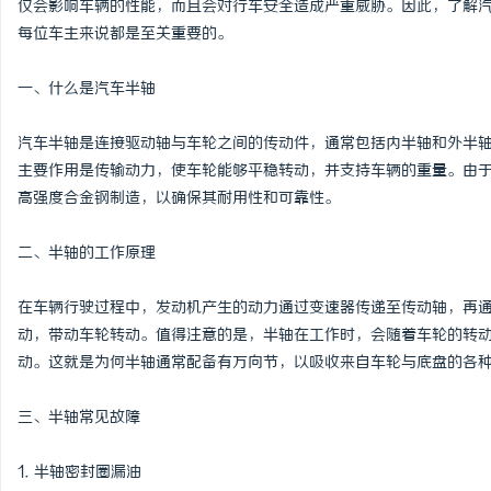
仅会影响车辆的性能，而且会对行车安全造成严重威胁。因此，了解
每位车主来说都是至关重要的。
一、什么是汽车半轴
配
汽车半轴是连接驱动轴与车轮之间的传动件，通常包括内半轴和外半
主要作用是传输动力，使车轮能够平稳转动，并支持车辆的重量。由
高强度合金钢制造，以确保其耐用性和可靠性。
二、半轴的工作原理
在车辆行驶过程中，发动机产生的动力通过变速器传递至传动轴，再
动，带动车轮转动。值得注意的是，半轴在工作时，会随着车轮的转
网
动。这就是为何半轴通常配备有万向节，以吸收来自车轮与底盘的各
三、半轴常见故障
1. 半轴密封圈漏油