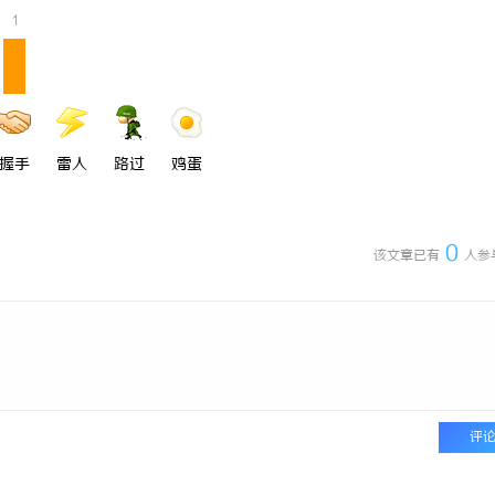
1
握手
雷人
路过
鸡蛋
0
该文章已有
人参
评