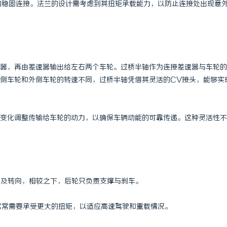
间的稳固连接。法兰的设计需考虑到其扭矩承载能力，以防止连接处出现意
 上海配眼镜
贝净 AC 国际医疗实验室，标准化
全解析
器，再由差速器输出给左右两个车轮。过桥半轴作为连接差速器与车轮的
侧车轮和外侧车轮的转速不同，过桥半轴凭借其灵活的CV接头，能够实
变化调整传输给车轮的动力，以确保车辆动能的可靠传递。这种灵活性不
动及转向，相较之下，后轮只负责支撑与刹车。
轴常常需要承受更大的扭矩，以适应高速驾驶和重载情况。