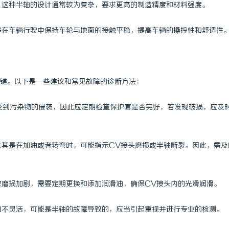
力，这种半轴的设计通常较为复杂，要求更高的制造精度和材料强度。
能够在车辆行驶中保持车轮与地面的接触平稳，提高车辆的操控性和舒适性
键。以下是一些建议和常见故障的诊断方法：
易受到污染物的侵袭，因此应定期检查保护套是否完好，若发现破损，应及
，尤其是在加油或者转弯时，可能指示CV接头磨损或半轴断裂。因此，需及
导致磨损加剧，需要定期更换和添加润滑油，确保CV接头内的光滑润滑。
转向不灵活，可能是半轴的故障导致的，应当引起重视并进行专业的检测。