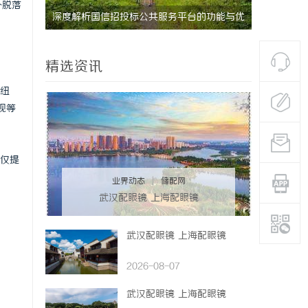
外脱落
研发体系
深度解析国信招投标公共服务平台的功能与优
探索AI论
势
精选资讯
纽
现等
仅提
业界动态
|
储配网
武汉配眼镜 上海配眼镜
武汉配眼镜 上海配眼镜
2026-08-07
武汉配眼镜 上海配眼镜