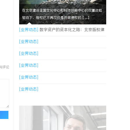
在北京建设全国文化中心和科技创新中心的双重战略
驱动下，版权已不再仅仅是防御侵权的【....】
[业界动态]
数字资产的资本化之路：北京版权律
师如何让“IP”变“现金流”
[业界动态]
[业界动态]
[业界动态]
与评论
[业界动态]
[业界动态]
论