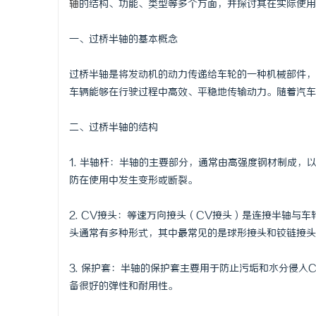
轴
的结构、功能、类型等多个方面，并探讨其在实际使用
一、过桥半轴的基本概念
过桥半轴是将发动机的动力传递给车轮的一种机械部件，
配
车辆能够在行驶过程中高效、平稳地传输动力。随着汽车
二、过桥半轴的结构
1. 半轴杆：半轴的主要部分，通常由高强度钢材制成
防在使用中发生变形或断裂。
2. CV接头：等速万向接头（CV接头）是连接半轴与
网
头通常有多种形式，其中最常见的是球形接头和铰链接头
3. 保护套：半轴的保护套主要用于防止污垢和水分侵
备很好的弹性和耐用性。