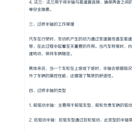
4. 法兰：法兰用于将半轴与差速器连接，确保两者之
武汉配眼镜
等安全隐患。
三、过桥半轴的工作原理
汽车在行驶时，发动机产生的动力通过变速器传递至差速
带，在此过程中起着至关重要的作用。当汽车转弯时，内
速转动，保持车辆稳定。
具体来说，当一个车轮在上坡或下坡时，半轴会根据路况
升了车辆的操控性能，还增强了驾驶的舒适性。
四、过桥半轴的类型
1. 前驱动半轴：主要用于前驱车型，前轮负责车辆的驱
2. 后驱动半轴：后驱车型通过后轮驱动，此类型的半